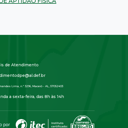
 DE APTIDÃO FÍSICA
is de Atendimento
dimentodpe@al.def.br
nandes Lima, n.º 3296, Maceió - AL, 57052403
nda a sexta-feira, das 8h às 14h