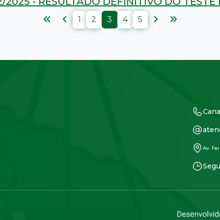
2/2025 - RESULTADO DEFINITIVO DO TESTE
1
2
3
4
5
Cana
aten
Av. Fer
Segu