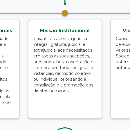
onais
Missão Institucional
Vi
idade
Garantir assistência jurídica
Consol
e a
integral, gratuita, judicial e
de exc
extrajudicial aos necessitados
valoriz
is;
em todas as suas acepções,
Socied
ado
prestando-lhes a orientação e
sistem
eito;
a defesa em todos os graus e
autôno
instâncias, de modo coletivo
itos
ou individual, priorizando a
conciliação e a promoção dos
ípios
direitos humanos.
ampla
tório.