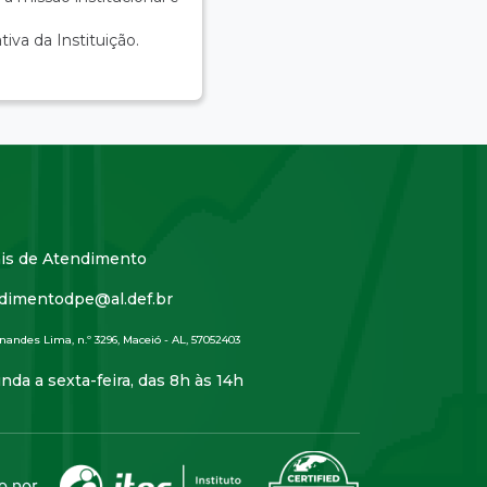
tiva da Instituição.
is de Atendimento
dimentodpe@al.def.br
nandes Lima, n.º 3296, Maceió - AL, 57052403
nda a sexta-feira, das 8h às 14h