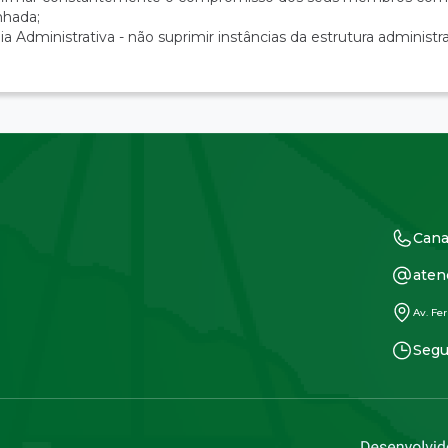
nhada;
a Administrativa - não suprimir instâncias da estrutura administra
Cana
aten
Av. Fer
Segu