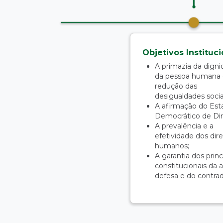
Objetivos Instituci
A primazia da dign
da pessoa humana 
redução das
desigualdades socia
A afirmação do Est
Democrático de Dir
A prevalência e a
efetividade dos dire
humanos;
A garantia dos princ
constitucionais da 
defesa e do contradi