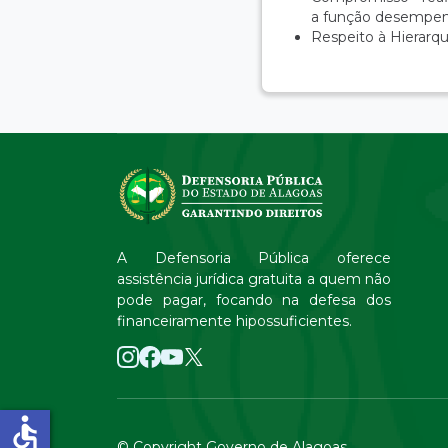
a função desempe
Respeito à Hierarqui
A Defensoria Pública oferece
assistência jurídica gratuita a quem não
pode pagar, focando na defesa dos
financeiramente hipossuficientes.
accessible
© Copyright Governo de Alagoas