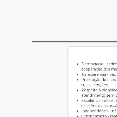
Democracia - sedim
cooperação dos mem
Transparência - paut
Promoção do acesso
suas acepções;
Respeito à dignida
atendimento sem dis
Excelência - desemp
excelência aos usuá
Independência - não
Compromisso - rea