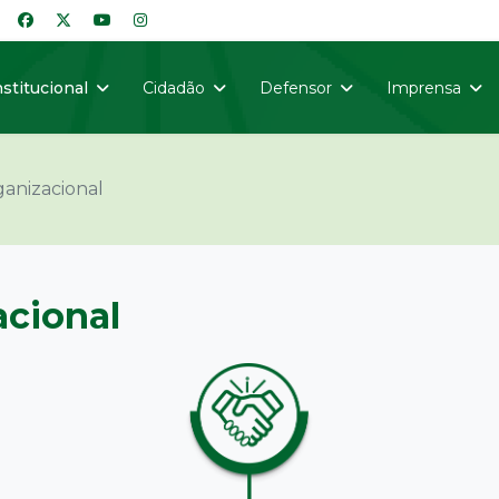
nstitucional
Cidadão
Defensor
Imprensa
anizacional
acional